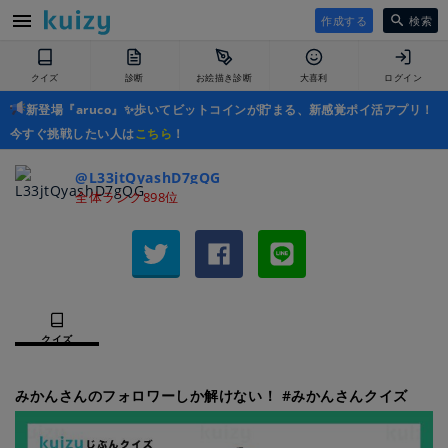
作成する
検索
クイズ
診断
お絵描き診断
大喜利
ログイン
新登場『aruco』✨歩いてビットコインが貯まる、新感覚ポイ活アプリ！
今すぐ挑戦したい人は
こちら
！
@L33jtQyashD7gQG
全体ランク898位
クイズ
みかんさんのフォロワーしか解けない！ #みかんさんクイズ