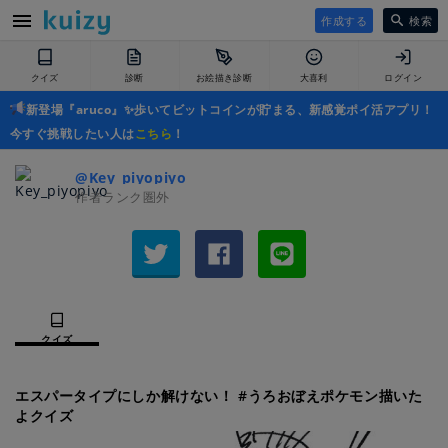
作成する
検索
クイズ
診断
お絵描き診断
大喜利
ログイン
新登場『aruco』✨歩いてビットコインが貯まる、新感覚ポイ活アプリ！
今すぐ挑戦したい人は
こちら
！
@Key_piyopiyo
作者ランク圏外
クイズ
エスパータイプにしか解けない！ #うろおぼえポケモン描いた
よクイズ