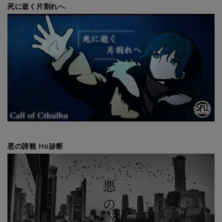
死に逝く片割れへ
悪の諦観 Ho診断