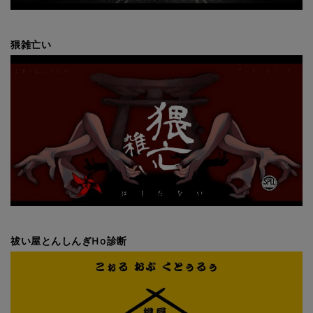
猥雑亡い
祓い屋とんしんぎHo診断