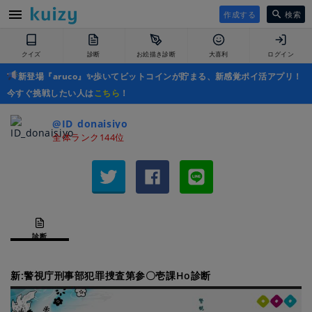
作成する
検索
クイズ
診断
お絵描き診断
大喜利
ログイン
新登場『aruco』✨歩いてビットコインが貯まる、新感覚ポイ活アプリ！
今すぐ挑戦したい人は
こちら
！
@ID_donaisiyo
全体ランク144位
診断
新:警視庁刑事部犯罪捜査第参〇壱課Ho診断