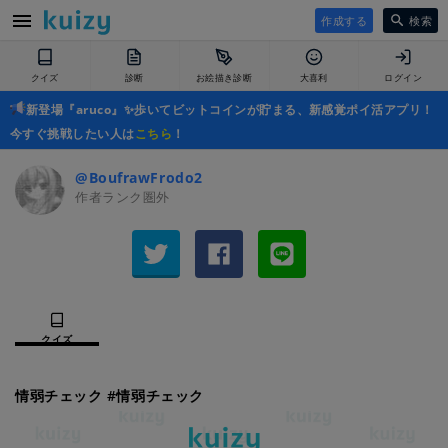
作成する
検索
クイズ
診断
お絵描き診断
大喜利
ログイン
新登場『aruco』✨歩いてビットコインが貯まる、新感覚ポイ活アプリ！
今すぐ挑戦したい人は
こちら
！
@BoufrawFrodo2
作者ランク圏外
クイズ
情弱チェック #情弱チェック