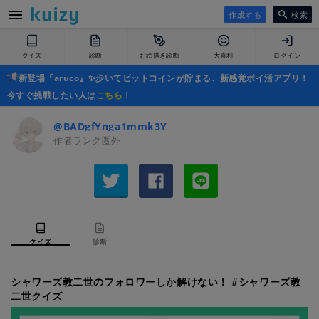
作成する
検索
クイズ
診断
お絵描き診断
大喜利
ログイン
新登場『aruco』✨歩いてビットコインが貯まる、新感覚ポイ活アプリ！
今すぐ挑戦したい人は
こちら
！
@BADgfYnga1mmk3Y
作者ランク圏外
クイズ
診断
シャワーズ教二世のフォロワーしか解けない！ #シャワーズ教
二世クイズ