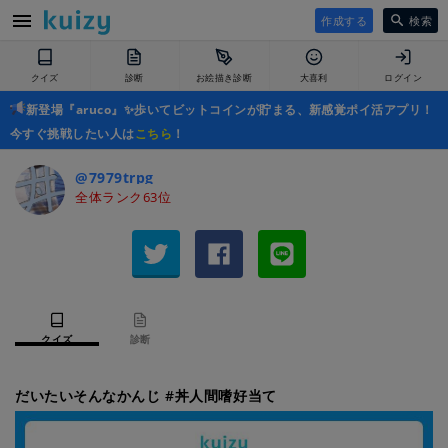
作成する
検索
クイズ
診断
お絵描き診断
大喜利
ログイン
新登場『aruco』✨歩いてビットコインが貯まる、新感覚ポイ活アプリ！
今すぐ挑戦したい人は
こちら
！
@7979trpg
全体ランク63位
クイズ
診断
だいたいそんなかんじ #丼人間嗜好当て