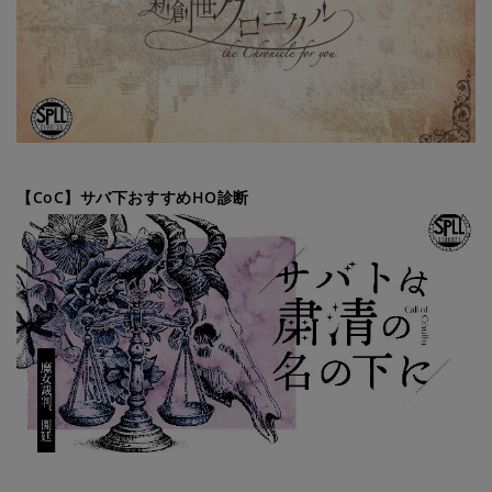
【CoC】サバ下おすすめHO診断