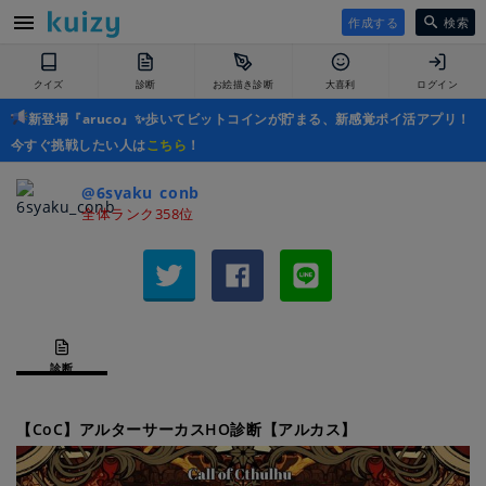
作成する
検索
クイズ
診断
お絵描き診断
大喜利
ログイン
新登場『aruco』✨歩いてビットコインが貯まる、新感覚ポイ活アプリ！
今すぐ挑戦したい人は
こちら
！
@6syaku_conb
全体ランク358位
診断
【CoC】アルターサーカスHO診断【アルカス】