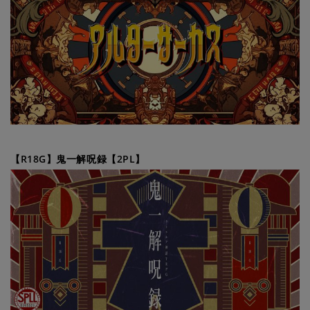
【R18G】鬼一解呪録【2PL】