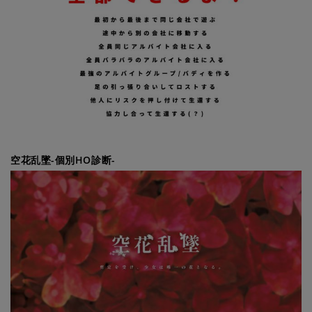
空花乱墜-個別HO診断-