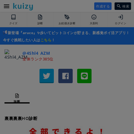
作成する
検索
クイズ
診断
お絵描き診断
大喜利
ログイン
新登場『aruco』✨歩いてビットコインが貯まる、新感覚ポイ活アプリ！
今すぐ挑戦したい人は
こちら
！
@4Shl4_AZM
全体ランク385位
診断
裏裏裏裏HO診断