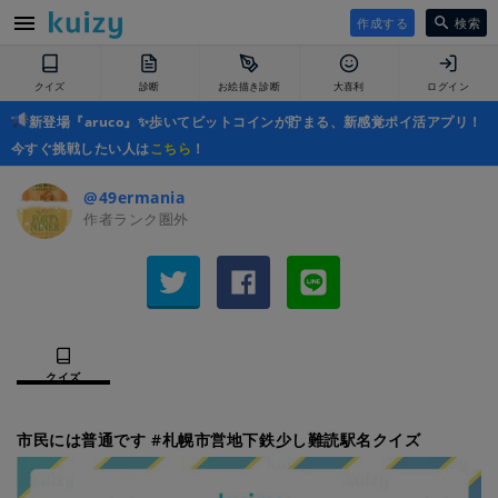
作成する
検索
クイズ
診断
お絵描き診断
大喜利
ログイン
新登場『aruco』✨歩いてビットコインが貯まる、新感覚ポイ活アプリ！
今すぐ挑戦したい人は
こちら
！
@49ermania
作者ランク圏外
クイズ
市民には普通です #札幌市営地下鉄少し難読駅名クイズ