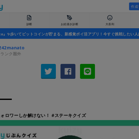
作成
診断
お絵描き診断
大喜利
uco』✨歩いてビットコインが貯まる、新感覚ポイ活アプリ！今すぐ挑戦したい人
242manato
者ランク圏外
ォロワーしか解けない！ #ステーキクイズ