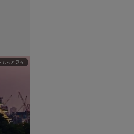
もっと見る
rward_ios