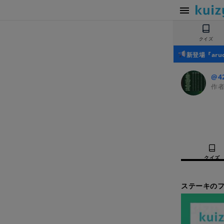
クイズ
新登場『ar
@4
作
クイズ
ステーキのフ