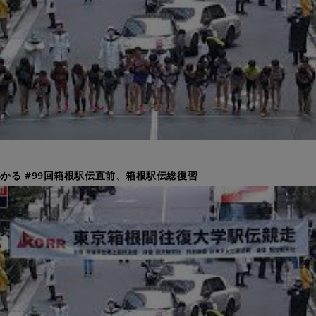
かる #99回箱根駅伝直前、箱根駅伝総復習