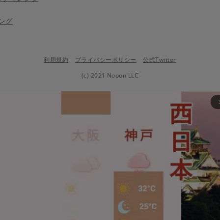
ング
利用規約
プライバシーポリシー
公式Twitter
(c) 2021 Nooon LLC
arrow_fo