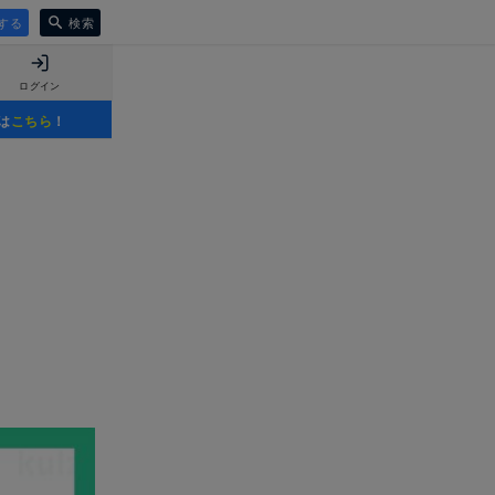
する
検索
ログイン
は
こちら
！