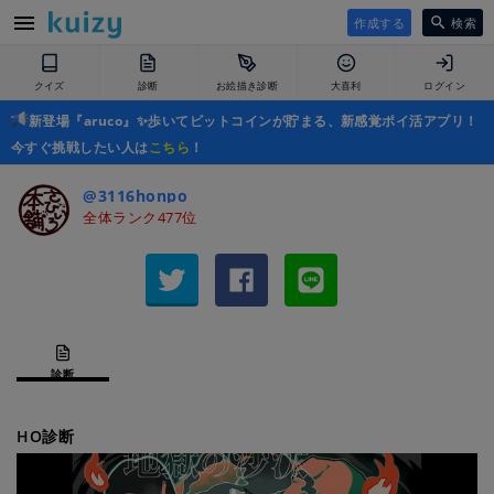
作成する
検索
クイズ
診断
お絵描き診断
大喜利
ログイン
新登場『aruco』✨歩いてビットコインが貯まる、新感覚ポイ活アプリ！
今すぐ挑戦したい人は
こちら
！
@3116honpo
全体ランク477位
診断
HO診断