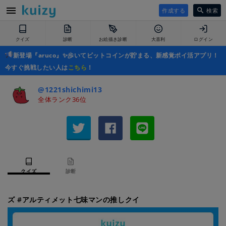
作成する
検索
クイズ
診断
お絵描き診断
大喜利
ログイン
新登場『aruco』✨歩いてビットコインが貯まる、新感覚ポイ活アプリ！
今すぐ挑戦したい人は
こちら
！
@1221shichimi13
全体ランク36位
クイズ
診断
ズ #アルティメット七味マンの推しクイ