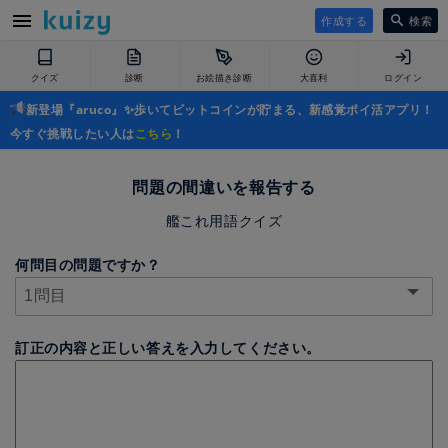
作成する
検索
クイズ
診断
お絵描き診断
大喜利
ログイン
新登場『aruco』✨歩いてビットコインが貯まる、新感覚ポイ活アプリ！
今すぐ挑戦したい人は
こちら
！
問題の間違いを報告する
艦これ用語クイズ
何問目の問題ですか？
訂正の内容と正しい答えを入力してください。