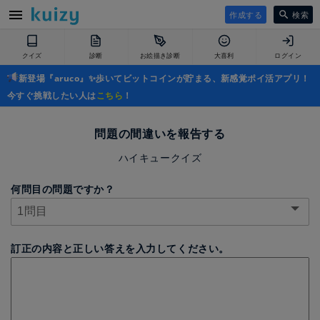
作成する
検索
クイズ
診断
お絵描き診断
大喜利
ログイン
新登場『aruco』✨歩いてビットコインが貯まる、新感覚ポイ活アプリ！
今すぐ挑戦したい人は
こちら
！
問題の間違いを報告する
ハイキュークイズ
何問目の問題ですか？
訂正の内容と正しい答えを入力してください。