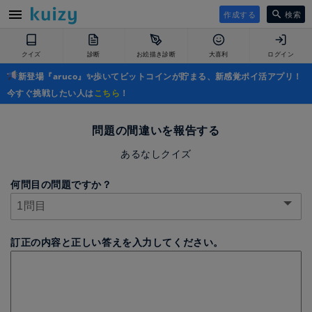
作成する
検索
クイズ
診断
お絵描き診断
大喜利
ログイン
新登場『aruco』✨歩いてビットコインが貯まる、新感覚ポイ活アプリ！
今すぐ挑戦したい人は
こちら
！
問題の間違いを報告する
あるなしクイズ
何問目の問題ですか？
訂正の内容と正しい答えを入力してください。