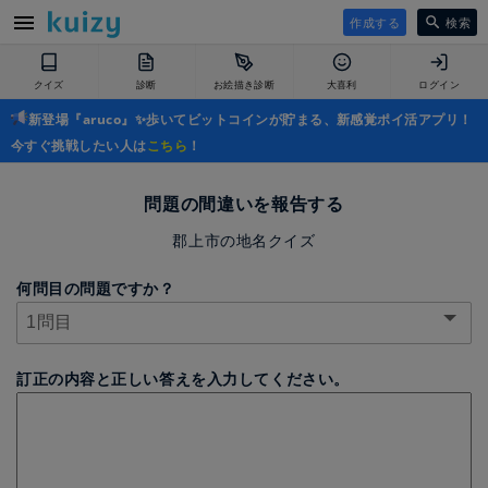
作成する
検索
クイズ
診断
お絵描き診断
大喜利
ログイン
新登場『aruco』✨歩いてビットコインが貯まる、新感覚ポイ活アプリ！
今すぐ挑戦したい人は
こちら
！
問題の間違いを報告する
郡上市の地名クイズ
何問目の問題ですか？
訂正の内容と正しい答えを入力してください。