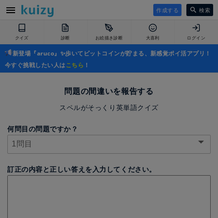
作成する
検索
クイズ
診断
お絵描き診断
大喜利
ログイン
新登場『aruco』✨歩いてビットコインが貯まる、新感覚ポイ活アプリ！
今すぐ挑戦したい人は
こちら
！
問題の間違いを報告する
スペルがそっくり英単語クイズ
何問目の問題ですか？
訂正の内容と正しい答えを入力してください。