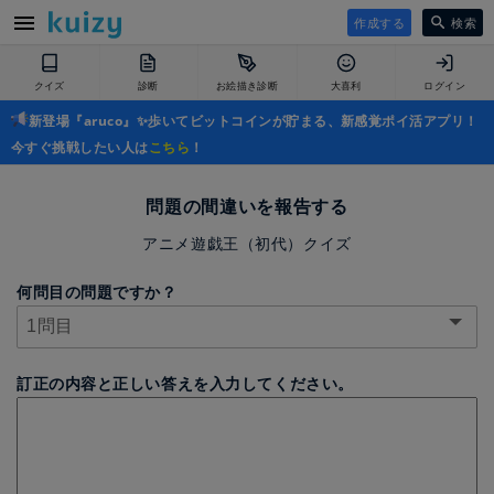
作成する
検索
クイズ
診断
お絵描き診断
大喜利
ログイン
新登場『aruco』✨歩いてビットコインが貯まる、新感覚ポイ活アプリ！
今すぐ挑戦したい人は
こちら
！
問題の間違いを報告する
アニメ遊戯王（初代）クイズ
何問目の問題ですか？
訂正の内容と正しい答えを入力してください。