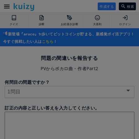
作成する
検索
クイズ
診断
お絵描き診断
大喜利
ログイン
新登場『aruco』✨歩いてビットコインが貯まる、新感覚ポイ活アプリ！
今すぐ挑戦したい人は
こちら
！
問題の間違いを報告する
PVからボカロ曲・作者Part2
何問目の問題ですか？
訂正の内容と正しい答えを入力してください。