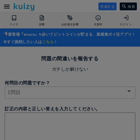
作成する
検索
クイズ
診断
お絵描き診断
大喜利
ログイン
新登場『aruco』✨歩いてビットコインが貯まる、新感覚ポイ活アプリ！
今すぐ挑戦したい人は
こちら
！
問題の間違いを報告する
ガチしか解けない
何問目の問題ですか？
訂正の内容と正しい答えを入力してください。