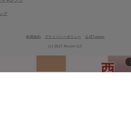
きチャレンジ
ング
利用規約
プライバシーポリシー
公式Twitter
(c) 2021 Nooon LLC
arrow_fo