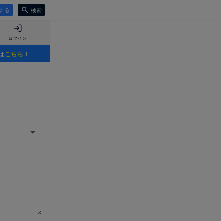
する
検索
ログイン
は
こちら
！