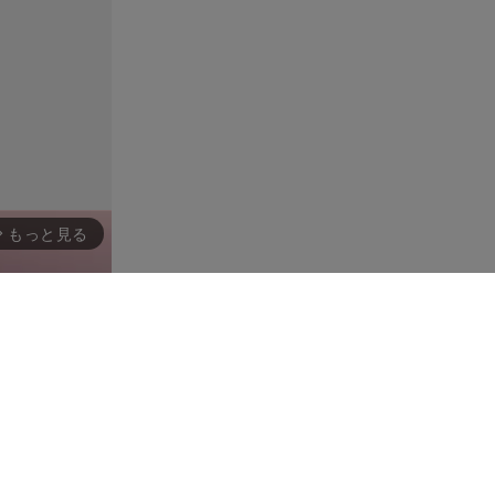
もっと見る
rward_ios