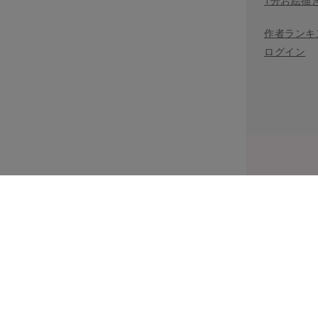
1分お絵描
作者ランキ
ログイン