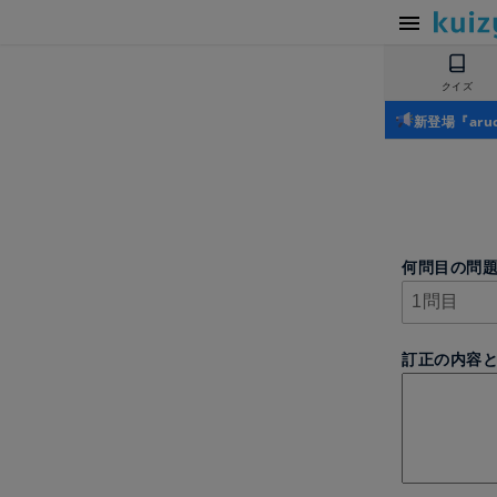
クイズ
新登場『ar
何問目の問
訂正の内容