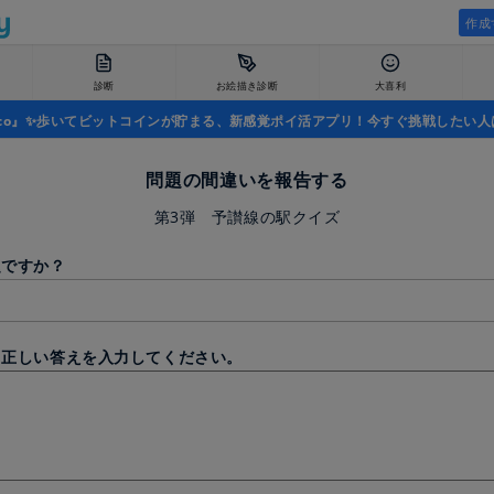
作成
診断
お絵描き診断
大喜利
uco』✨歩いてビットコインが貯まる、新感覚ポイ活アプリ！今すぐ挑戦したい人
問題の間違いを報告する
第3弾 予讃線の駅クイズ
題ですか？
と正しい答えを入力してください。