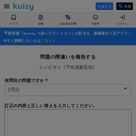
作成する
検索
クイズ
診断
お絵描き診断
大喜利
ログイン
新登場『aruco』✨歩いてビットコインが貯まる、新感覚ポイ活アプリ！
今すぐ挑戦したい人は
こちら
！
問題の間違いを報告する
シノビガミ《下位流派忍法》
何問目の問題ですか？
訂正の内容と正しい答えを入力してください。