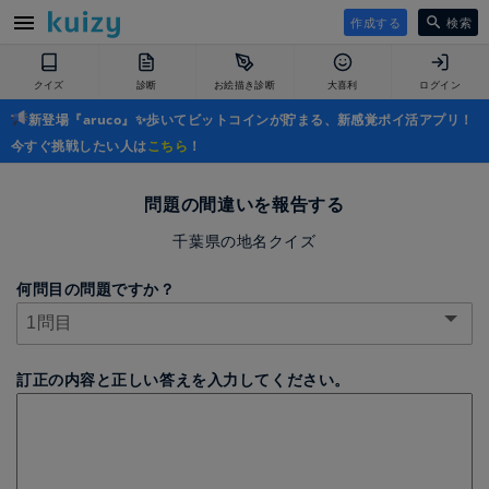
作成する
検索
クイズ
診断
お絵描き診断
大喜利
ログイン
新登場『aruco』✨歩いてビットコインが貯まる、新感覚ポイ活アプリ！
今すぐ挑戦したい人は
こちら
！
問題の間違いを報告する
千葉県の地名クイズ
何問目の問題ですか？
訂正の内容と正しい答えを入力してください。