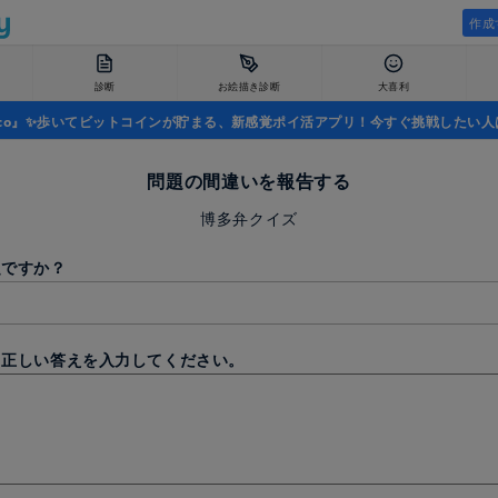
作成
診断
お絵描き診断
大喜利
uco』✨歩いてビットコインが貯まる、新感覚ポイ活アプリ！今すぐ挑戦したい人
問題の間違いを報告する
博多弁クイズ
題ですか？
と正しい答えを入力してください。