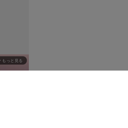
もっと見る
rward_ios