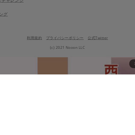
きチャレンジ
ング
利用規約
プライバシーポリシー
公式Twitter
(c) 2021 Nooon LLC
arrow_fo