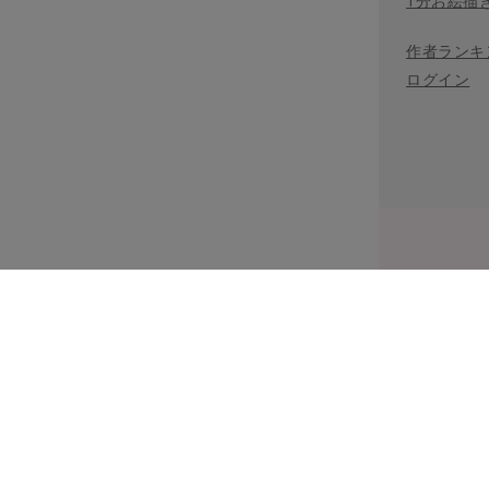
1分お絵描
作者ランキ
ログイン