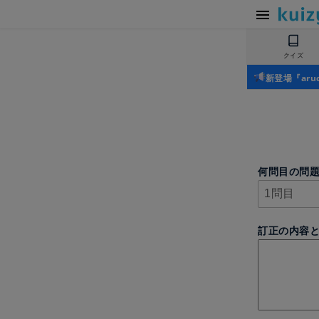
クイズ
新登場『ar
何問目の問
訂正の内容