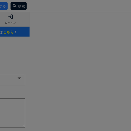
する
検索
ログイン
は
こちら
！