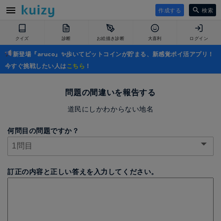
作成する
検索
クイズ
診断
お絵描き診断
大喜利
ログイン
新登場『aruco』✨歩いてビットコインが貯まる、新感覚ポイ活アプリ！
今すぐ挑戦したい人は
こちら
！
問題の間違いを報告する
道民にしかわからない地名
何問目の問題ですか？
訂正の内容と正しい答えを入力してください。