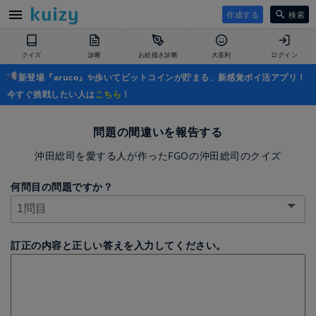
作成する
検索
クイズ
診断
お絵描き診断
大喜利
ログイン
新登場『aruco』✨歩いてビットコインが貯まる、新感覚ポイ活アプリ！
今すぐ挑戦したい人は
こちら
！
問題の間違いを報告する
沖田総司を愛する人が作ったFGOの沖田総司のクイズ
何問目の問題ですか？
訂正の内容と正しい答えを入力してください。