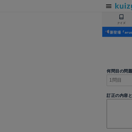
クイズ
新登場『ar
何問目の問
訂正の内容