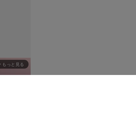
もっと見る
rward_ios