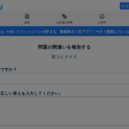
作成
診断
お絵描き診断
大喜利
uco』✨歩いてビットコインが貯まる、新感覚ポイ活アプリ！今すぐ挑戦したい人
問題の間違いを報告する
駅スピクイズ
題ですか？
と正しい答えを入力してください。