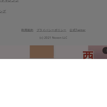
きチャレンジ
ング
利用規約
プライバシーポリシー
公式Twitter
(c) 2021 Nooon LLC
arrow_fo