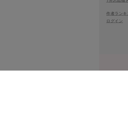
1分お絵描
作者ランキ
ログイン