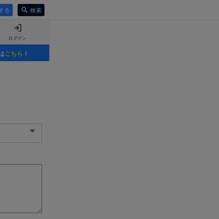
する
検索
ログイン
は
こちら
！