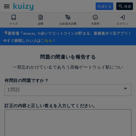
作成する
検索
クイズ
診断
お絵描き診断
大喜利
ログイン
新登場『aruco』✨歩いてビットコインが貯まる、新感覚ポイ活アプリ！
今すぐ挑戦したい人は
こちら
！
問題の間違いを報告する
一部忘れかけているであろう高輪ゲートウェイ駅につい
何問目の問題ですか？
訂正の内容と正しい答えを入力してください。