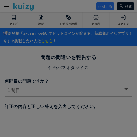
作成する
検索
クイズ
診断
お絵描き診断
大喜利
ログイン
新登場『aruco』✨歩いてビットコインが貯まる、新感覚ポイ活アプリ！
今すぐ挑戦したい人は
こちら
！
問題の間違いを報告する
仙台バスオタクイズ
何問目の問題ですか？
訂正の内容と正しい答えを入力してください。