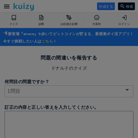
作成する
検索
クイズ
診断
お絵描き診断
大喜利
ログイン
新登場『aruco』✨歩いてビットコインが貯まる、新感覚ポイ活アプリ！
今すぐ挑戦したい人は
こちら
！
問題の間違いを報告する
ドナルドのクイズ
何問目の問題ですか？
訂正の内容と正しい答えを入力してください。