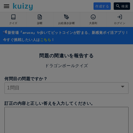
作成する
検索
クイズ
診断
お絵描き診断
大喜利
ログイン
新登場『aruco』✨歩いてビットコインが貯まる、新感覚ポイ活アプリ！
今すぐ挑戦したい人は
こちら
！
問題の間違いを報告する
ドラゴンボールクイズ
何問目の問題ですか？
訂正の内容と正しい答えを入力してください。