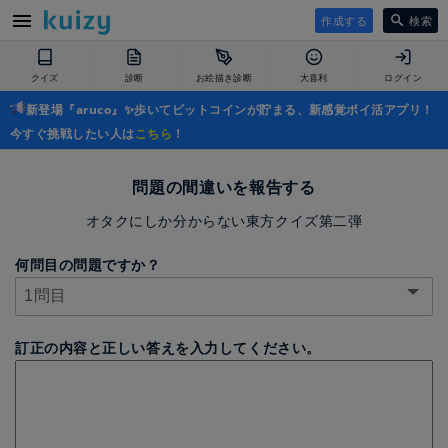
作成する
検索
クイズ
診断
お絵描き診断
大喜利
ログイン
新登場『aruco』✨歩いてビットコインが貯まる、新感覚ポイ活アプリ！
今すぐ挑戦したい人は
こちら
！
問題の間違いを報告する
オタクにしか分からない東方クイズ第二弾
何問目の問題ですか？
訂正の内容と正しい答えを入力してください。