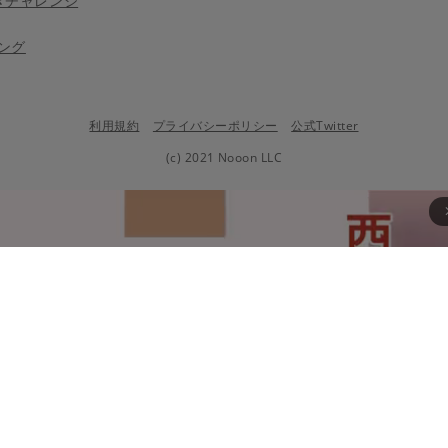
きチャレンジ
ング
利用規約
プライバシーポリシー
公式Twitter
(c) 2021 Nooon LLC
arrow_fo