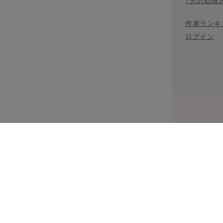
1分お絵描
作者ランキ
ログイン