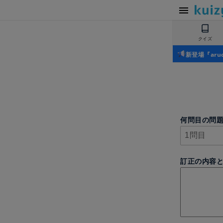
クイズ
新登場『ar
何問目の問
訂正の内容