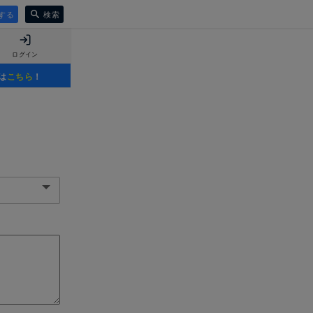
する
検索
ログイン
は
こちら
！