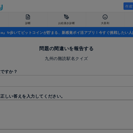
作成
診断
お絵描き診断
大喜利
uco』✨歩いてビットコインが貯まる、新感覚ポイ活アプリ！今すぐ挑戦したい人
問題の間違いを報告する
九州の難読駅名クイズ
題ですか？
と正しい答えを入力してください。