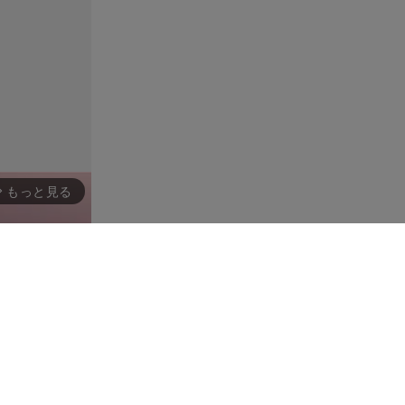
もっと見る
rward_ios