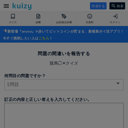
作成する
検索
クイズ
診断
お絵描き診断
大喜利
ログイン
新登場『aruco』✨歩いてビットコインが貯まる、新感覚ポイ活アプリ！
今すぐ挑戦したい人は
こちら
！
問題の間違いを報告する
競馬◯✕クイズ
何問目の問題ですか？
訂正の内容と正しい答えを入力してください。