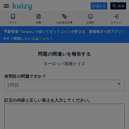
作成する
検索
クイズ
診断
お絵描き診断
大喜利
ログイン
新登場『aruco』✨歩いてビットコインが貯まる、新感覚ポイ活アプリ！
今すぐ挑戦したい人は
こちら
！
問題の間違いを報告する
ヨーロッパ国旗クイズ
何問目の問題ですか？
訂正の内容と正しい答えを入力してください。