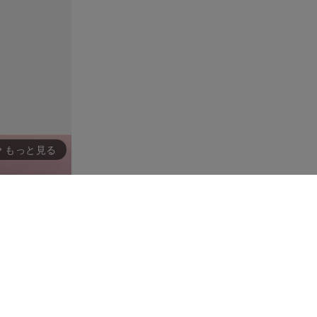
もっと見る
rward_ios