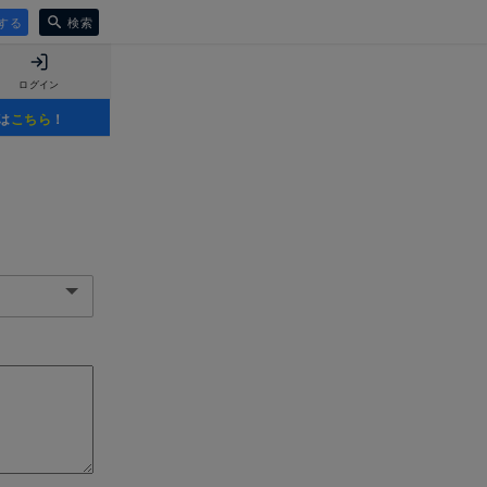
する
検索
ログイン
は
こちら
！