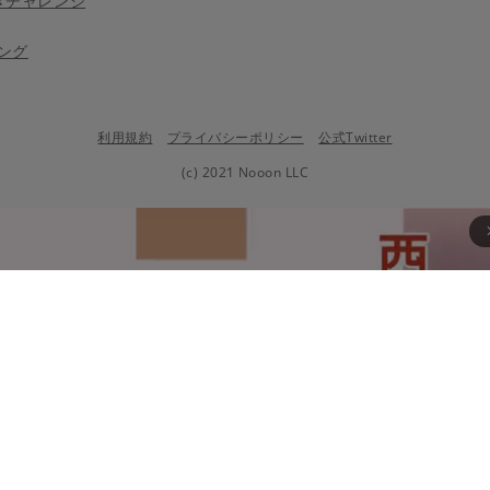
きチャレンジ
ング
利用規約
プライバシーポリシー
公式Twitter
(c) 2021 Nooon LLC
arrow_fo