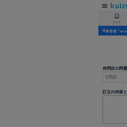
クイズ
新登場『ar
何問目の問
訂正の内容