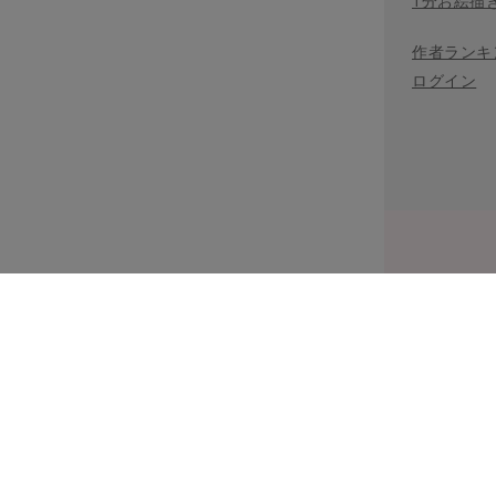
1分お絵描
作者ランキ
ログイン