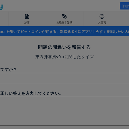
作成
診断
お絵描き診断
大喜利
uco』✨歩いてビットコインが貯まる、新感覚ポイ活アプリ！今すぐ挑戦したい人
問題の間違いを報告する
東方弾幕風v0.xに関したクイズ
題ですか？
と正しい答えを入力してください。