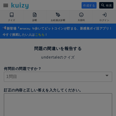
作成する
検索
クイズ
診断
お絵描き診断
大喜利
ログイン
新登場『aruco』✨歩いてビットコインが貯まる、新感覚ポイ活アプリ！
今すぐ挑戦したい人は
こちら
！
問題の間違いを報告する
undertaleのクイズ
何問目の問題ですか？
訂正の内容と正しい答えを入力してください。