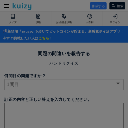
作成する
検索
クイズ
診断
お絵描き診断
大喜利
ログイン
新登場『aruco』✨歩いてビットコインが貯まる、新感覚ポイ活アプリ！
今すぐ挑戦したい人は
こちら
！
問題の間違いを報告する
バンドリクイズ
何問目の問題ですか？
訂正の内容と正しい答えを入力してください。