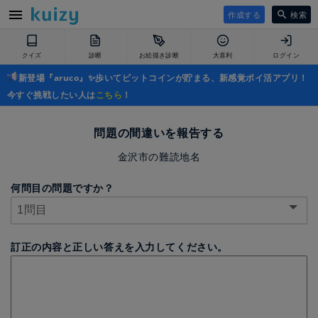
作成する
検索
クイズ
診断
お絵描き診断
大喜利
ログイン
新登場『aruco』✨歩いてビットコインが貯まる、新感覚ポイ活アプリ！
今すぐ挑戦したい人は
こちら
！
問題の間違いを報告する
金沢市の難読地名
何問目の問題ですか？
訂正の内容と正しい答えを入力してください。