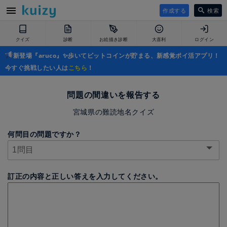
作成する
検索
クイズ
診断
お絵描き診断
大喜利
ログイン
新登場『aruco』✨歩いてビットコインが貯まる、新感覚ポイ活アプリ！
今すぐ挑戦したい人は
こちら
！
問題の間違いを報告する
宮城県の難読地名クイズ
何問目の問題ですか？
訂正の内容と正しい答えを入力してください。