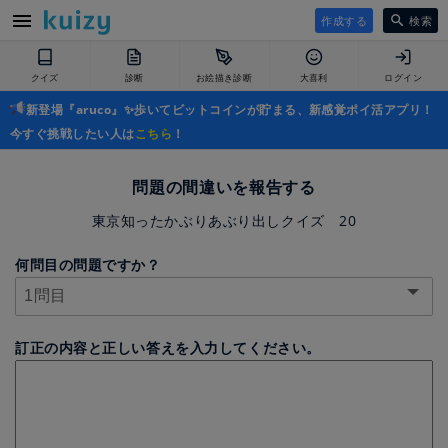
作成する
検索
クイズ
診断
お絵描き診断
大喜利
ログイン
新登場『aruco』✨歩いてビットコインが貯まる、新感覚ポイ活アプリ！
今すぐ挑戦したい人は
こちら
！
問題の間違いを報告する
東京知ったかぶりあぶり出しクイズ 20
何問目の問題ですか？
訂正の内容と正しい答えを入力してください。