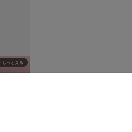
もっと見る
rward_ios