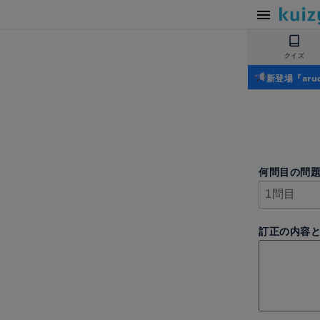
クイズ
新登場『ar
何問目の問
訂正の内容