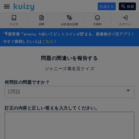
作成する
検索
クイズ
診断
お絵描き診断
大喜利
ログイン
新登場『aruco』✨歩いてビットコインが貯まる、新感覚ポイ活アプリ！
今すぐ挑戦したい人は
こちら
！
問題の間違いを報告する
ジャニーズ裏名言クイズ
何問目の問題ですか？
訂正の内容と正しい答えを入力してください。