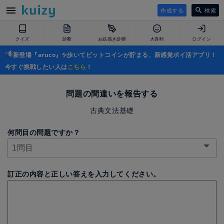
作成する
検索
クイズ
診断
お絵描き診断
大喜利
ログイン
新登場『aruco』✨歩いてビットコインが貯まる、新感覚ポイ活アプリ！
今すぐ挑戦したい人は
こちら
！
問題の間違いを報告する
古典文法基礎
何問目の問題ですか？
訂正の内容と正しい答えを入力してください。