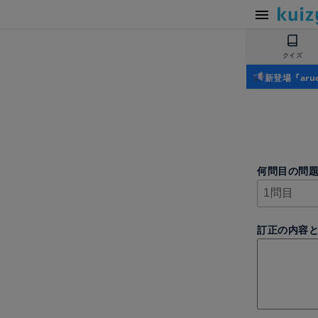
クイズ
新登場『ar
何問目の問
訂正の内容