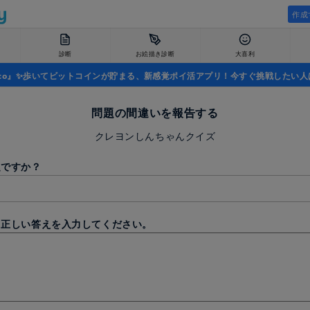
作成
診断
お絵描き診断
大喜利
uco』✨歩いてビットコインが貯まる、新感覚ポイ活アプリ！今すぐ挑戦したい人
問題の間違いを報告する
クレヨンしんちゃんクイズ
題ですか？
と正しい答えを入力してください。