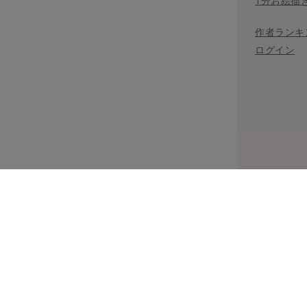
1分お絵描
作者ランキ
ログイン