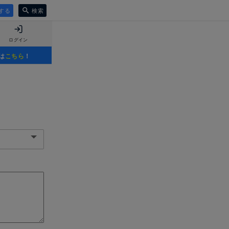
する
検索
ログイン
は
こちら
！