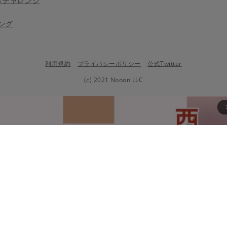
きチャレンジ
ング
利用規約
プライバシーポリシー
公式Twitter
(c) 2021 Nooon LLC
arrow_fo