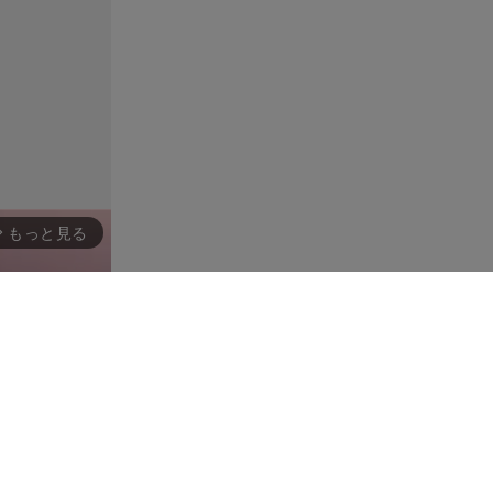
もっと見る
rward_ios