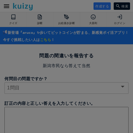
作成する
検索
クイズ
診断
お絵描き診断
大喜利
ログイン
新登場『aruco』✨歩いてビットコインが貯まる、新感覚ポイ活アプリ！
今すぐ挑戦したい人は
こちら
！
問題の間違いを報告する
新潟市民なら答えて当然
何問目の問題ですか？
訂正の内容と正しい答えを入力してください。