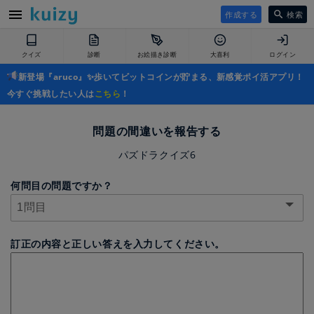
作成する
検索
クイズ
診断
お絵描き診断
大喜利
ログイン
新登場『aruco』✨歩いてビットコインが貯まる、新感覚ポイ活アプリ！
今すぐ挑戦したい人は
こちら
！
問題の間違いを報告する
パズドラクイズ6
何問目の問題ですか？
訂正の内容と正しい答えを入力してください。