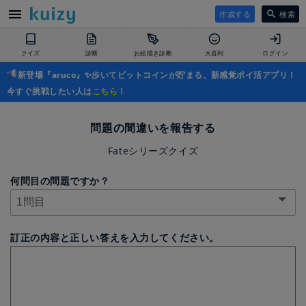
作成する
検索
クイズ
診断
お絵描き診断
大喜利
ログイン
新登場『aruco』✨歩いてビットコインが貯まる、新感覚ポイ活アプリ！
今すぐ挑戦したい人は
こちら
！
問題の間違いを報告する
Fateシリーズクイズ
何問目の問題ですか？
訂正の内容と正しい答えを入力してください。