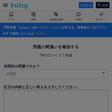
作成する
検索
クイズ
診断
お絵描き診断
大喜利
ログイン
新登場『aruco』✨歩いてビットコインが貯まる、新感覚ポイ活アプリ！
今すぐ挑戦したい人は
こちら
！
問題の間違いを報告する
TWICEクイズ！初級
何問目の問題ですか？
訂正の内容と正しい答えを入力してください。