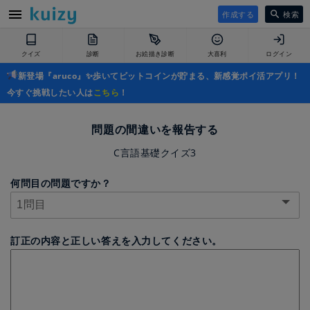
作成する
検索
クイズ
診断
お絵描き診断
大喜利
ログイン
新登場『aruco』✨歩いてビットコインが貯まる、新感覚ポイ活アプリ！
今すぐ挑戦したい人は
こちら
！
問題の間違いを報告する
C言語基礎クイズ3
何問目の問題ですか？
訂正の内容と正しい答えを入力してください。